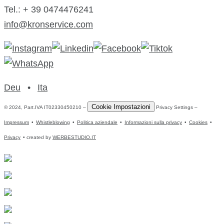
Tel.: + 39 0474476241
info@kronservice.com
Deu
•
Ita
Cookie Impostazioni
© 2024, Part.IVA IT02330450210 –
Privacy Settings –
Impressum
•
Whistleblowing
•
Politica aziendale
•
Informazioni sulla privacy
•
Cookies
•
Privacy
• created by
WERBESTUDIO.IT