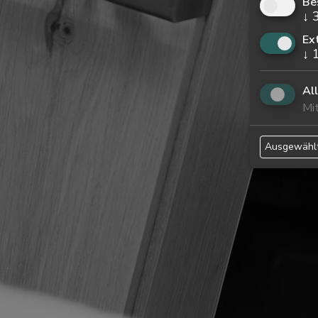
Be
↓
Ex
↓
Al
Mit
Ausgewählt