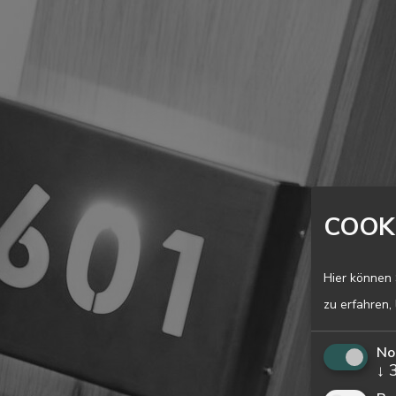
COOK
Hier können 
zu erfahren,
No
↓