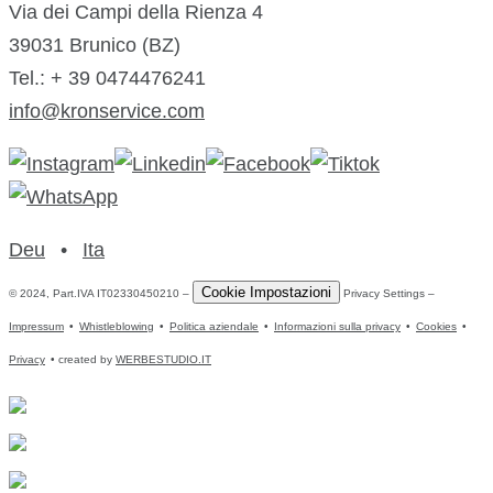
Via dei Campi della Rienza 4
39031 Brunico (BZ)
Tel.: + 39 0474476241
info@kronservice.com
Deu
•
Ita
Cookie Impostazioni
© 2024, Part.IVA IT02330450210 –
Privacy Settings –
Impressum
•
Whistleblowing
•
Politica aziendale
•
Informazioni sulla privacy
•
Cookies
•
Privacy
• created by
WERBESTUDIO.IT