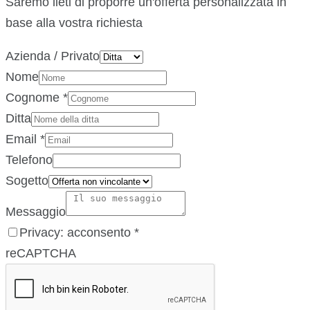
Saremo lieti di proporre un'offerta personalizzata in
base alla vostra richiesta
Azienda / Privato
Nome
Cognome
*
Ditta
Email
*
Telefono
Sogetto
Messaggio
Privacy: acconsento
*
reCAPTCHA