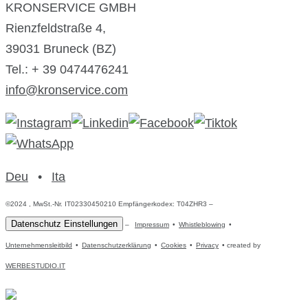
KRONSERVICE GMBH
Rienzfeldstraße 4,
39031 Bruneck (BZ)
Tel.: + 39 0474476241
info@kronservice.com
Deu
•
Ita
©2024 , MwSt.-Nr. IT02330450210 Empfängerkodex: T04ZHR3 –
Datenschutz Einstellungen
–
Impressum
•
Whistleblowing
•
Unternehmensleitbild
•
Datenschutzerklärung
•
Cookies
•
Privacy
• created by
WERBESTUDIO.IT