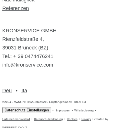
Referenzen
KRONSERVICE GMBH
Rienzfeldstraße 4,
39031 Bruneck (BZ)
Tel.: + 39 0474476241
info@kronservice.com
Deu
•
Ita
©2024 , MwSt.-Nr. IT02330450210 Empfängerkodex: T04ZHR3 –
Datenschutz Einstellungen
–
Impressum
•
Whistleblowing
•
Unternehmensleitbild
•
Datenschutzerklärung
•
Cookies
•
Privacy
• created by
WERBESTUDIO.IT